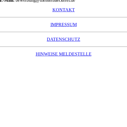
E-Mail:
bewerbung@meisterbaeckerei.de
KONTAKT
IMPRESSUM
DATENSCHUTZ
HINWEISE MELDESTELLE