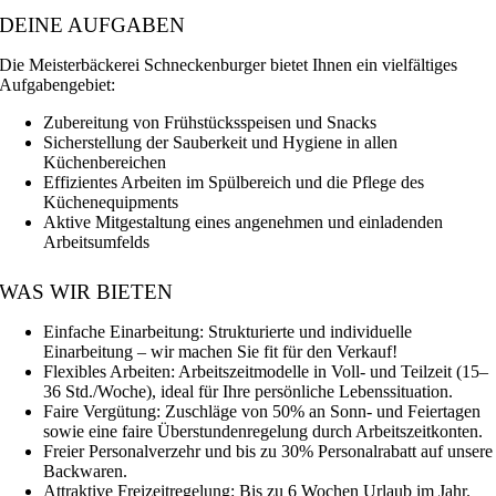
DEINE AUFGABEN
Die Meisterbäckerei Schneckenburger bietet Ihnen ein vielfältiges
Aufgabengebiet:
Zubereitung von Frühstücksspeisen und Snacks
Sicherstellung der Sauberkeit und Hygiene in allen
Küchenbereichen
Effizientes Arbeiten im Spülbereich und die Pflege des
Küchenequipments
Aktive Mitgestaltung eines angenehmen und einladenden
Arbeitsumfelds
WAS WIR BIETEN
Einfache Einarbeitung: Strukturierte und individuelle
Einarbeitung – wir machen Sie fit für den Verkauf!
Flexibles Arbeiten: Arbeitszeitmodelle in Voll- und Teilzeit (15–
36 Std./Woche), ideal für Ihre persönliche Lebenssituation.
Faire Vergütung: Zuschläge von 50% an Sonn- und Feiertagen
sowie eine faire Überstundenregelung durch Arbeitszeitkonten.
Freier Personalverzehr und bis zu 30% Personalrabatt auf unsere
Backwaren.
Attraktive Freizeitregelung: Bis zu 6 Wochen Urlaub im Jahr.