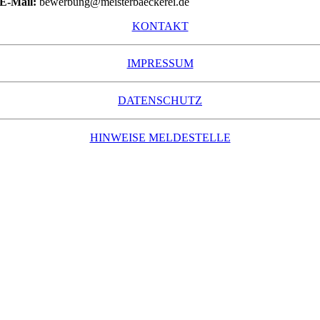
E-Mail:
bewerbung@meisterbaeckerei.de
KONTAKT
IMPRESSUM
DATENSCHUTZ
HINWEISE MELDESTELLE