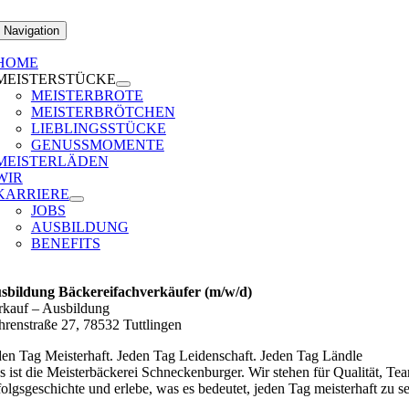
 Navigation
HOME
MEISTERSTÜCKE
MEISTERBROTE
MEISTERBRÖTCHEN
LIEBLINGSSTÜCKE
GENUSSMOMENTE
MEISTERLÄDEN
WIR
KARRIERE
JOBS
AUSBILDUNG
BENEFITS
sbildung Bäckereifachverkäufer (m/w/d)
rkauf
–
Ausbildung
hrenstraße 27, 78532 Tuttlingen
den Tag Meisterhaft. Jeden Tag Leidenschaft. Jeden Tag Ländle
s ist die Meisterbäckerei Schneckenburger. Wir stehen für Qualität, T
folgsgeschichte und erlebe, was es bedeutet, jeden Tag meisterhaft zu se