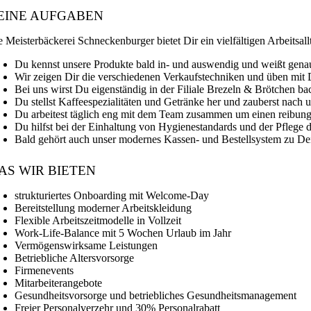
EINE AUFGABEN
e Meisterbäckerei Schneckenburger bietet Dir ein vielfältigen Arbeitsallt
Du kennst unsere Produkte bald in- und auswendig und weißt genau
Wir zeigen Dir die verschiedenen Verkaufstechniken und üben mit D
Bei uns wirst Du eigenständig in der Filiale Brezeln & Brötchen 
Du stellst Kaffeespezialitäten und Getränke her und zauberst nach
Du arbeitest täglich eng mit dem Team zusammen um einen reibungsl
Du hilfst bei der Einhaltung von Hygienestandards und der Pflege d
Bald gehört auch unser modernes Kassen- und Bestellsystem zu Dei
AS WIR BIETEN
strukturiertes Onboarding mit Welcome-Day
Bereitstellung moderner Arbeitskleidung
Flexible Arbeitszeitmodelle in Vollzeit
Work-Life-Balance mit 5 Wochen Urlaub im Jahr
Vermögenswirksame Leistungen
Betriebliche Altersvorsorge
Firmenevents
Mitarbeiterangebote
Gesundheitsvorsorge und betriebliches Gesundheitsmanagement
Freier Personalverzehr und 30% Personalrabatt